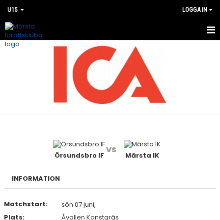
U15
LOGGA IN
HEM
NYHETER
KALENDER
MATCHER
BILDGALLERI
vs
DOKUMENT
Örsundsbro IF
Märsta IK
KONTAKT
INFORMATION
Matchstart:
sön 07 juni,
Plats:
Åvallen Konstgräs