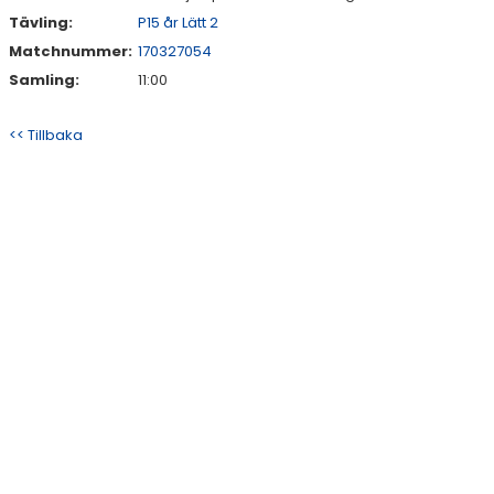
Tävling:
P15 år Lätt 2
Matchnummer:
170327054
Samling:
11:00
<< Tillbaka