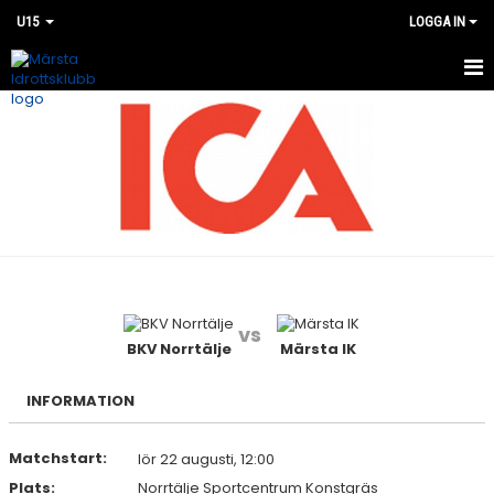
U15
LOGGA IN
HEM
NYHETER
KALENDER
MATCHER
BILDGALLERI
vs
DOKUMENT
BKV Norrtälje
Märsta IK
KONTAKT
INFORMATION
Matchstart:
lör 22 augusti, 12:00
Plats:
Norrtälje Sportcentrum Konstgräs