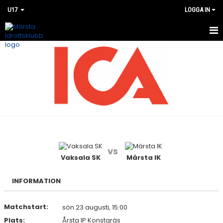
U17
LOGGA IN
HEM
NYHETER
KALENDER
MATCHER
BILDGALLERI
vs
DOKUMENT
Vaksala SK
Märsta IK
KONTAKT
INFORMATION
Matchstart:
sön 23 augusti, 15:00
Plats:
Årsta IP Konstgräs