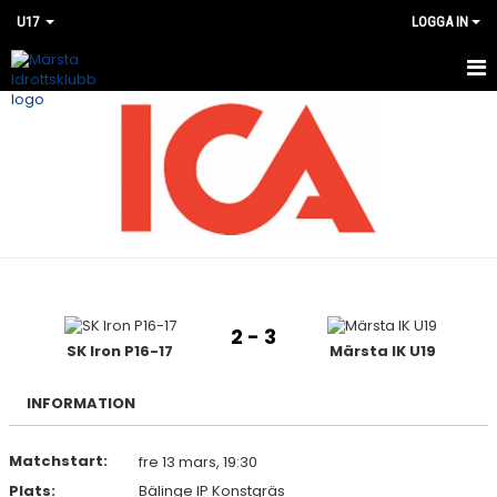
U17
LOGGA IN
HEM
NYHETER
KALENDER
MATCHER
BILDGALLERI
2 - 3
DOKUMENT
SK Iron P16-17
Märsta IK U19
KONTAKT
INFORMATION
Matchstart:
fre 13 mars, 19:30
Plats:
Bälinge IP Konstgräs