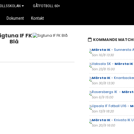
OLLSSKOLAN
GÅTFOTBOLL 60+
Dokument
Kontakt
igtuna IF FK
KOMMANDE MATCH
Blå
Märsta IK
- Sunnersta A
Sön 16/8 13:30
Vaksala SK -
Märsta IK
Sön 23/8 15:00
Märsta IK
- Knarrbacken
Sön 30/8 13:30
Rosersbergs IK -
Märsta
Sön 6/9 15:00
Upsala IF Fotboll U16 -
M
Sön 13/9 18:20
Märsta IK
- Knivsta IK U
Sön 20/9 16:00