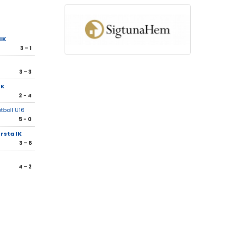
IK
3 - 1
3 - 3
IK
2 - 4
tboll U16
5 - 0
rsta IK
3 - 6
4 - 2