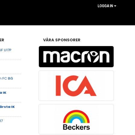
LOGGA IN
ER
VÅRA SPONSORER
IF U17P
 FC Blå
 IK
ärsta IK
17