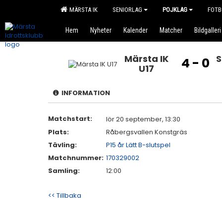
MÄRSTA IK
SENIORLAG
POJKLAG
FOTB
Hem
Nyheter
Kalender
Matcher
Bildgalleri
Märsta IK
S
4 - 0
U17
INFORMATION
Matchstart:
lör 20 september, 13:30
Plats:
Råbergsvallen Konstgräs
Tävling:
P15 år Lätt B-slutspel
Matchnummer:
170329002
Samling:
12:00
<< Tillbaka