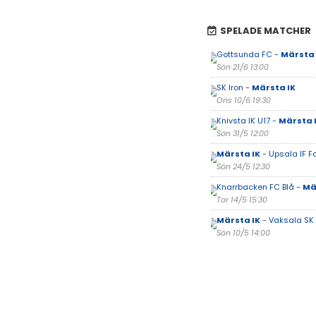
SPELADE MATCHER
Gottsunda FC -
Märsta 
Sön 21/6 13:00
SK Iron -
Märsta IK
Ons 10/6 19:30
Knivsta IK U17 -
Märsta 
Sön 31/5 12:00
Märsta IK
- Upsala IF Fo
Sön 24/5 12:30
Knarrbacken FC Blå -
Mä
Tor 14/5 15:30
Märsta IK
- Vaksala SK
Sön 10/5 14:00