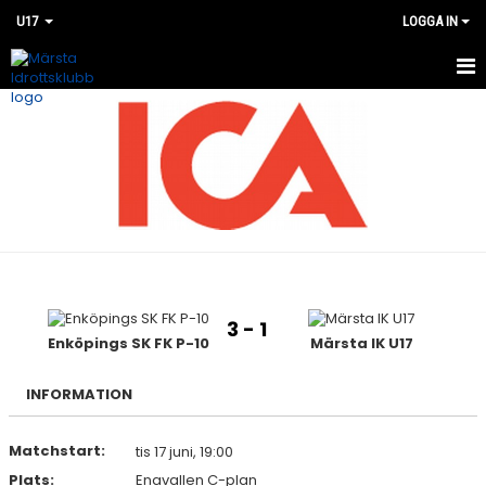
U17
LOGGA IN
HEM
NYHETER
KALENDER
MATCHER
BILDGALLERI
3 - 1
DOKUMENT
Enköpings SK FK P-10
Märsta IK U17
KONTAKT
INFORMATION
Matchstart:
tis 17 juni, 19:00
Plats:
Enavallen C-plan