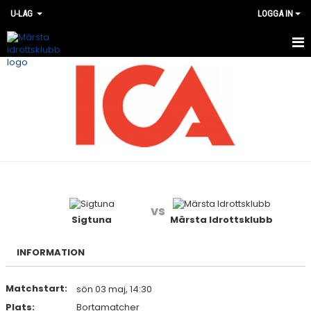
U-LAG
LOGGA IN
HEM
NYHETER
KALENDER
TRUPPEN
BILDGALLERI
vs
DOKUMENT
Sigtuna
Märsta Idrottsklubb
KONTAKT
INFORMATION
MATCHER
Matchstart:
sön 03 maj, 14:30
Plats:
Bortamatcher