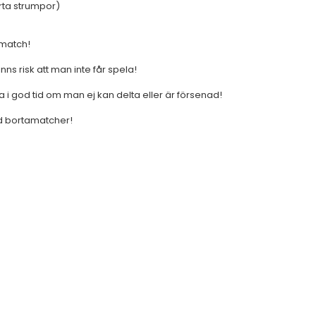
arta strumpor)
n match!
ns risk att man inte får spela!
a i god tid om man ej kan delta eller är försenad!
d bortamatcher!