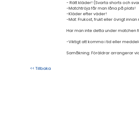
- Rätt kläder! (Svarta shorts och sv
-Matchtröja får man låna på plats!
-Kläder efter väder!
-Mat: Frukost, frukt eller övrigt inna
Har man inte detta under matchen fin
-Viktigt att komma i tid eller meddel
Samåkning: Föräldrar arrangerar vi
<< Tillbaka