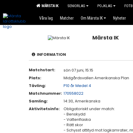
MÄRSTA IK
SENIORLAG
POJKLAG
FOTB
Våra lag
Matcher
Om Märsta IK
Nyheter
Märsta IK
INFORMATION
Matchstart:
sön 07 juni, 15:15
Plats:
Midgårdsvallen Amerikanska Plan
Tävling:
P10 år Medel 4
Matchnummer:
170558022
Samling:
14:30, Amerikanska
Aktivitetsinfo:
Obligatoriskt under match:
- Benskydd
- Vattenflaska
- Rätt skor
- Schysst attityd mot lagkamrater,