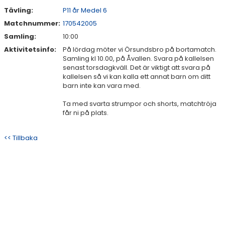
Tävling:
P11 år Medel 6
Matchnummer:
170542005
Samling:
10:00
Aktivitetsinfo:
På lördag möter vi Örsundsbro på bortamatch.
Samling kl 10.00, på Åvallen. Svara på kallelsen
senast torsdagkväll. Det är viktigt att svara på
kallelsen så vi kan kalla ett annat barn om ditt
barn inte kan vara med.
Ta med svarta strumpor och shorts, matchtröja
får ni på plats.
<< Tillbaka