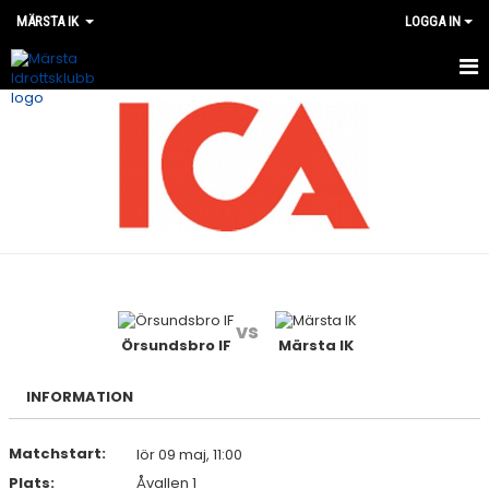
MÄRSTA IK
LOGGA IN
VÅRA LAG
MATCHER
OM MÄRSTA IK
NYHETER
KALENDER
vs
Örsundsbro IF
Märsta IK
WEBSHOP
INFORMATION
Matchstart:
lör 09 maj, 11:00
Plats:
Åvallen 1