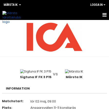
MÄRSTA IK
LOGGA IN
VÅRA LAG
MATCHER
OM MÄRSTA IK
NYHETER
KALENDER
vs
Sigtuna IF FK 3 P15
Märsta IK
WEBSHOP
INFORMATION
Matchstart:
lör 02 maj, 09:00
Plats:
Ansgarsvallen 11-11 konstgräs