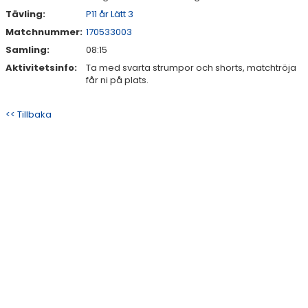
Tävling:
P11 år Lätt 3
Matchnummer:
170533003
Samling:
08:15
Aktivitetsinfo:
Ta med svarta strumpor och shorts, matchtröja
får ni på plats.
<< Tillbaka