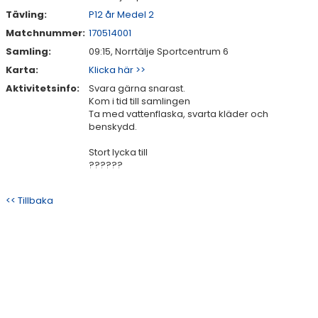
Tävling:
P12 år Medel 2
Matchnummer:
170514001
Samling:
09:15, Norrtälje Sportcentrum 6
Karta:
Klicka här >>
Aktivitetsinfo:
Svara gärna snarast.
Kom i tid till samlingen
Ta med vattenflaska, svarta kläder och
benskydd.
Stort lycka till
??????
<< Tillbaka