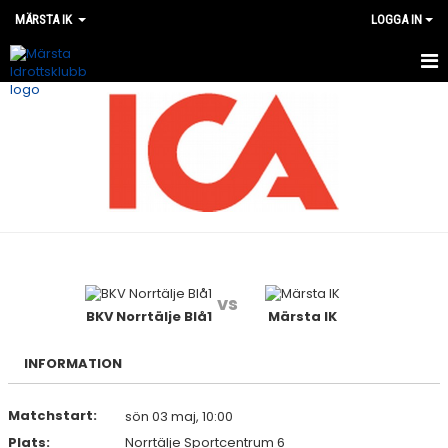
MÄRSTA IK
LOGGA IN
VÅRA LAG
MATCHER
OM MÄRSTA IK
NYHETER
KALENDER
vs
BKV Norrtälje Blå1
Märsta IK
WEBSHOP
INFORMATION
Matchstart:
sön 03 maj, 10:00
Plats:
Norrtälje Sportcentrum 6