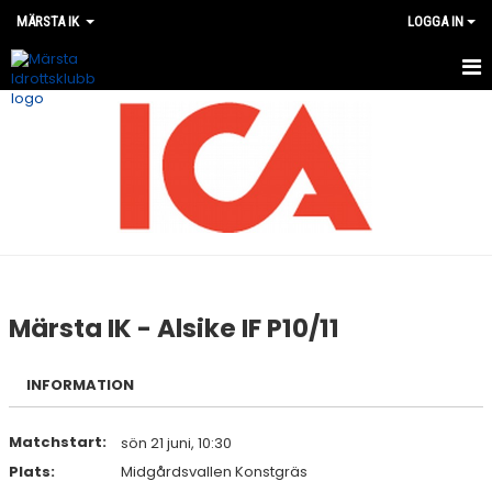
MÄRSTA IK
LOGGA IN
VÅRA LAG
MATCHER
OM MÄRSTA IK
NYHETER
KALENDER
Märsta IK - Alsike IF P10/11
WEBSHOP
INFORMATION
Matchstart:
sön 21 juni, 10:30
Plats:
Midgårdsvallen Konstgräs