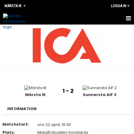
MÄRSTA IK
LOGGA IN
VÅRA LAG
MATCHER
OM MÄRSTA IK
NYHETER
KALENDER
1 - 2
Märsta IK
Sunnersta AIF 2
WEBSHOP
INFORMATION
Matchstart:
ons 22 april, 19:30
Plats:
Midgårdsvallen Konstgräs