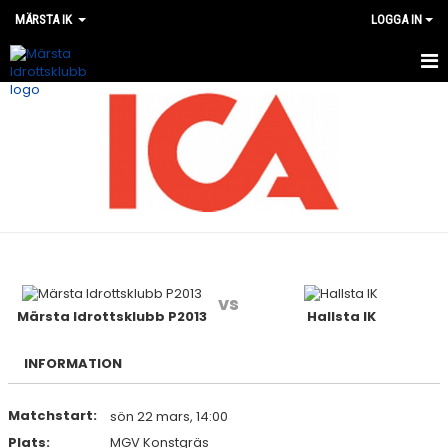
MÄRSTA IK
LOGGA IN
VÅRA LAG
MATCHER
OM MÄRSTA IK
NYHETER
KALENDER
vs
Märsta Idrottsklubb P2013
Hallsta IK
WEBSHOP
INFORMATION
Matchstart:
sön 22 mars, 14:00
Plats:
MGV Konstgräs