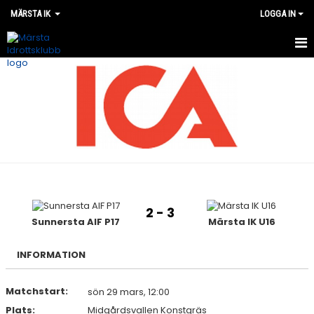
MÄRSTA IK
LOGGA IN
VÅRA LAG
MATCHER
OM MÄRSTA IK
NYHETER
KALENDER
2 - 3
Sunnersta AIF P17
Märsta IK U16
WEBSHOP
INFORMATION
Matchstart:
sön 29 mars, 12:00
Plats:
Midgårdsvallen Konstgräs