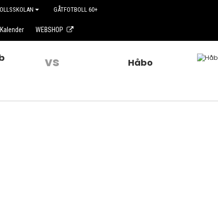
OLLSSKOLAN
GÅTFOTBOLL 60+
Kalender
WEBSHOP
b
vs
Håbo