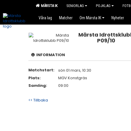
MÄRSTA IK
SENIORLAG
POJKLAG
FOTB
Våra lag
Matcher
Om Märsta IK
Nyheter
Märsta Idrottsklub
P09/10
INFORMATION
Matchstart:
sön 01 mars, 10:30
Plats:
MGV Konstgräs
Samling:
09:00
<< Tillbaka