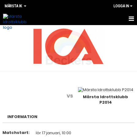
MÄRSTA IK
LOGGA IN
VÅRA LAG
MATCHER
OM MÄRSTA IK
NYHETER
KALENDER
vs
Märsta Idrottsklubb
WEBSHOP
P2014
INFORMATION
Matchstart:
lör 17 januari, 10:00