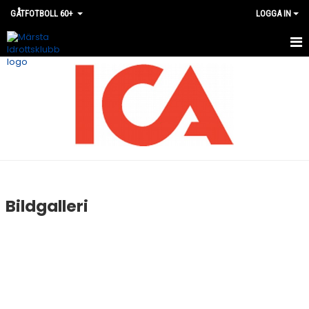
GÅTFOTBOLL 60+
LOGGA IN
HEM
NYHETER
KALENDER
MATCHER
TRUPPEN
Bildgalleri
BILDGALLERI
DOKUMENT
KONTAKT