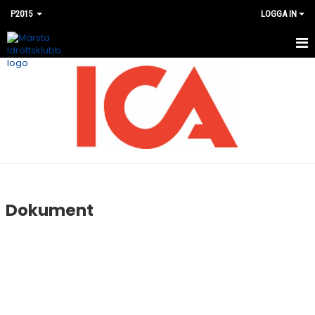
P2015
LOGGA IN
HEM
NYHETER
KALENDER
MATCHER
BILDGALLERI
Dokument
DOKUMENT
KONTAKT