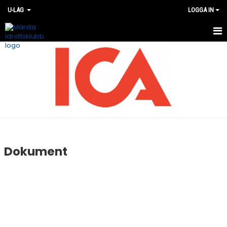
U-LAG
LOGGA IN
HEM
NYHETER
KALENDER
TRUPPEN
BILDGALLERI
Dokument
DOKUMENT
KONTAKT
MATCHER